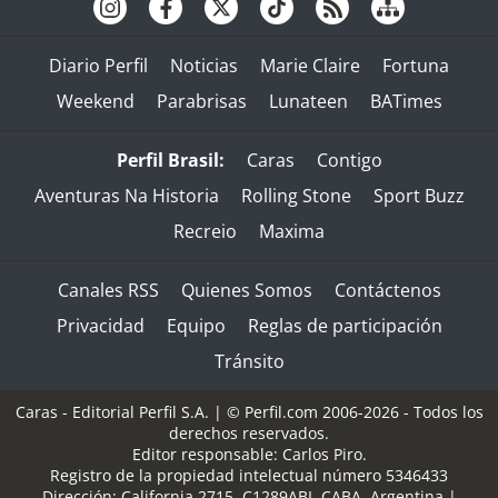
Diario Perfil
Noticias
Marie Claire
Fortuna
Weekend
Parabrisas
Lunateen
BATimes
Perfil Brasil:
Caras
Contigo
Aventuras Na Historia
Rolling Stone
Sport Buzz
Recreio
Maxima
Canales RSS
Quienes Somos
Contáctenos
Privacidad
Equipo
Reglas de participación
Tránsito
Caras - Editorial Perfil S.A.
| © Perfil.com 2006-2026 - Todos los
derechos reservados.
Editor responsable: Carlos Piro.
Registro de la propiedad intelectual número 5346433
Dirección:
California 2715
,
C1289ABI
,
CABA, Argentina
|