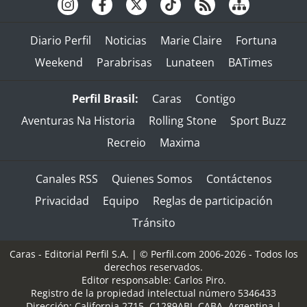
Diario Perfil
Noticias
Marie Claire
Fortuna
Weekend
Parabrisas
Lunateen
BATimes
Perfil Brasil:
Caras
Contigo
Aventuras Na Historia
Rolling Stone
Sport Buzz
Recreio
Maxima
Canales RSS
Quienes Somos
Contáctenos
Privacidad
Equipo
Reglas de participación
Tránsito
Caras - Editorial Perfil S.A.
| © Perfil.com 2006-2026 - Todos los
derechos reservados.
Editor responsable: Carlos Piro.
Registro de la propiedad intelectual número 5346433
Dirección:
California 2715
,
C1289ABI
,
CABA, Argentina
|