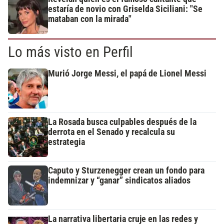
estaría de novio con Griselda Siciliani: "Se
mataban con la mirada"
Lo más visto en Perfil
Murió Jorge Messi, el papá de Lionel Messi
La Rosada busca culpables después de la
derrota en el Senado y recalcula su
estrategia
Caputo y Sturzenegger crean un fondo para
indemnizar y “ganar” sindicatos aliados
La narrativa libertaria cruje en las redes y