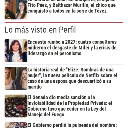
Fito Páez, y Balthazar Murillo, el chico que
conquistó a todos en la serie de Tévez
Lo más visto en Perfil
Encuesta rumbo a 2027: cuatro consultoras
midieron el desgaste de Milei y la crisis de
liderazgo en el peronismo
La historia real de "Elize: Sombras de una
mujer", la nueva película de Netflix sobre el
caso de una esposa que descuartizó a su
marido
El Senado dio media sanción a la
Inviolabilidad de la Propiedad Privada: el
Gobierno tuvo que ceder en la Ley del
Manejo del Fuego
El Gobierno perdió la pulseada del nombre: