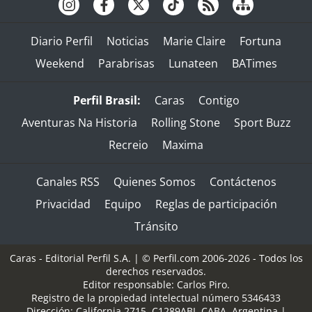
Diario Perfil
Noticias
Marie Claire
Fortuna
Weekend
Parabrisas
Lunateen
BATimes
Perfil Brasil:
Caras
Contigo
Aventuras Na Historia
Rolling Stone
Sport Buzz
Recreio
Maxima
Canales RSS
Quienes Somos
Contáctenos
Privacidad
Equipo
Reglas de participación
Tránsito
Caras - Editorial Perfil S.A.
| © Perfil.com 2006-2026 - Todos los
derechos reservados.
Editor responsable: Carlos Piro.
Registro de la propiedad intelectual número 5346433
Dirección:
California 2715
,
C1289ABI
,
CABA, Argentina
|