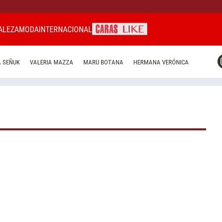
ALEZA
MODA
INTERNACIONAL
CARAS MIAMI
 SEÑUK
VALERIA MAZZA
MARU BOTANA
HERMANA VERÓNICA
CARAS BRASIL
CARAS URUGUAY