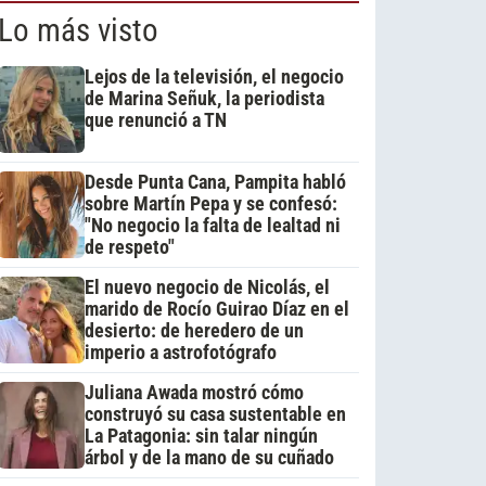
Lo más visto
Lejos de la televisión, el negocio
de Marina Señuk, la periodista
que renunció a TN
Desde Punta Cana, Pampita habló
sobre Martín Pepa y se confesó:
"No negocio la falta de lealtad ni
de respeto"
El nuevo negocio de Nicolás, el
marido de Rocío Guirao Díaz en el
desierto: de heredero de un
imperio a astrofotógrafo
Juliana Awada mostró cómo
construyó su casa sustentable en
La Patagonia: sin talar ningún
árbol y de la mano de su cuñado