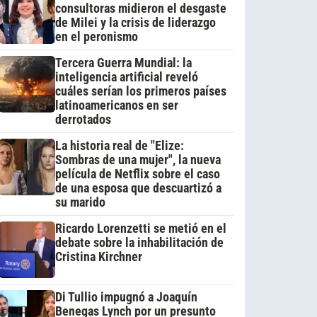
consultoras midieron el desgaste
de Milei y la crisis de liderazgo
en el peronismo
Tercera Guerra Mundial: la
inteligencia artificial reveló
cuáles serían los primeros países
latinoamericanos en ser
derrotados
La historia real de "Elize:
Sombras de una mujer", la nueva
película de Netflix sobre el caso
de una esposa que descuartizó a
su marido
Ricardo Lorenzetti se metió en el
debate sobre la inhabilitación de
Cristina Kirchner
Di Tullio impugnó a Joaquín
Benegas Lynch por un presunto