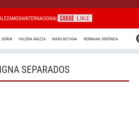
ALEZA
MODA
INTERNACIONAL
CARAS MIAMI
 SEÑUK
VALERIA MAZZA
MARU BOTANA
HERMANA VERÓNICA
CARAS BRASIL
CARAS URUGUAY
VIGNA SEPARADOS