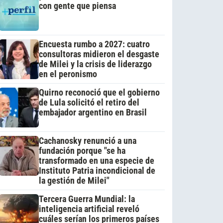
con gente que piensa
Encuesta rumbo a 2027: cuatro
consultoras midieron el desgaste
de Milei y la crisis de liderazgo
en el peronismo
Quirno reconoció que el gobierno
de Lula solicitó el retiro del
embajador argentino en Brasil
Cachanosky renunció a una
fundación porque "se ha
transformado en una especie de
Instituto Patria incondicional de
la gestión de Milei"
Tercera Guerra Mundial: la
inteligencia artificial reveló
cuáles serían los primeros países