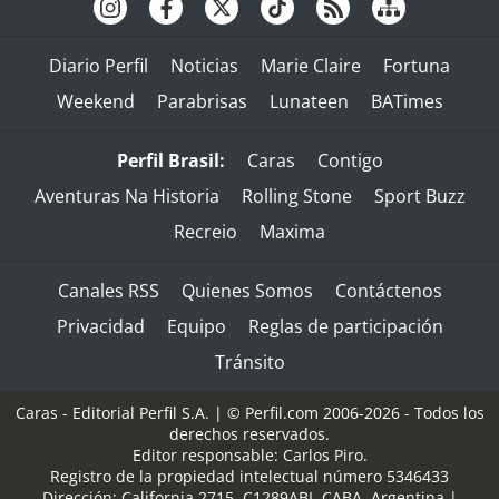
Diario Perfil
Noticias
Marie Claire
Fortuna
Weekend
Parabrisas
Lunateen
BATimes
Perfil Brasil:
Caras
Contigo
Aventuras Na Historia
Rolling Stone
Sport Buzz
Recreio
Maxima
Canales RSS
Quienes Somos
Contáctenos
Privacidad
Equipo
Reglas de participación
Tránsito
Caras - Editorial Perfil S.A.
| © Perfil.com 2006-2026 - Todos los
derechos reservados.
Editor responsable: Carlos Piro.
Registro de la propiedad intelectual número 5346433
Dirección:
California 2715
,
C1289ABI
,
CABA, Argentina
|