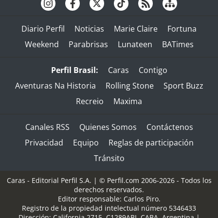
Diario Perfil
Noticias
Marie Claire
Fortuna
Weekend
Parabrisas
Lunateen
BATimes
Perfil Brasil:
Caras
Contigo
Aventuras Na Historia
Rolling Stone
Sport Buzz
Recreio
Maxima
Canales RSS
Quienes Somos
Contáctenos
Privacidad
Equipo
Reglas de participación
Tránsito
Caras - Editorial Perfil S.A.
| © Perfil.com 2006-2026 - Todos los
derechos reservados.
Editor responsable: Carlos Piro.
Registro de la propiedad intelectual número 5346433
Dirección:
California 2715
,
C1289ABI
,
CABA, Argentina
|