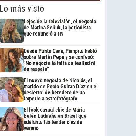
Lo más visto
Lejos de la televisión, el negocio
de Marina Señuk, la periodista
que renunció a TN
Desde Punta Cana, Pampita habló
sobre Martín Pepa y se confesó:
"No negocio la falta de lealtad ni
de respeto"
El nuevo negocio de Nicolás, el
marido de Rocío Guirao Díaz en el
desierto: de heredero de un
imperio a astrofotógrafo
El look casual chic de María
Belén Ludueña en Brasil que
adelanta las tendencias del
verano