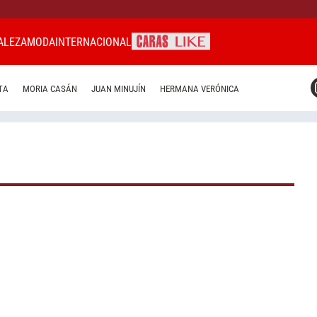
ALEZA
MODA
INTERNACIONAL
CARAS MIAMI
TA
MORIA CASÁN
JUAN MINUJÍN
HERMANA VERÓNICA
CARAS BRASIL
CARAS URUGUAY