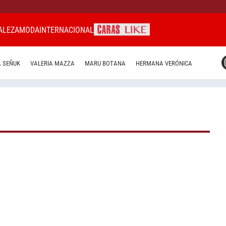
ALEZA
MODA
INTERNACIONAL
CARAS MIAMI
 SEÑUK
VALERIA MAZZA
MARU BOTANA
HERMANA VERÓNICA
CARAS BRASIL
CARAS URUGUAY