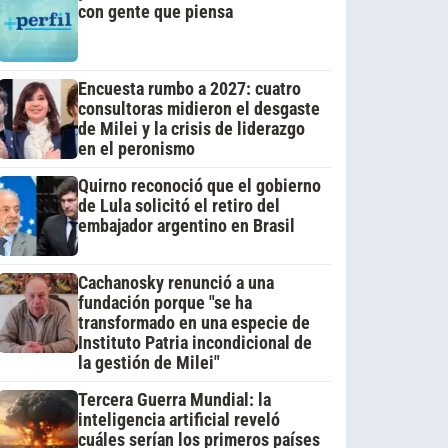
con gente que piensa
Encuesta rumbo a 2027: cuatro
consultoras midieron el desgaste
de Milei y la crisis de liderazgo
en el peronismo
Quirno reconoció que el gobierno
de Lula solicitó el retiro del
embajador argentino en Brasil
Cachanosky renunció a una
fundación porque "se ha
transformado en una especie de
Instituto Patria incondicional de
la gestión de Milei"
Tercera Guerra Mundial: la
inteligencia artificial reveló
cuáles serían los primeros países