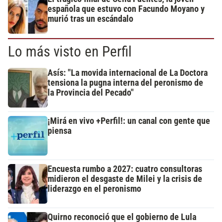
española que estuvo con Facundo Moyano y
murió tras un escándalo
Lo más visto en Perfil
Asís: "La movida internacional de La Doctora
tensiona la pugna interna del peronismo de
la Provincia del Pecado"
¡Mirá en vivo +Perfil!: un canal con gente que
piensa
Encuesta rumbo a 2027: cuatro consultoras
midieron el desgaste de Milei y la crisis de
liderazgo en el peronismo
Quirno reconoció que el gobierno de Lula