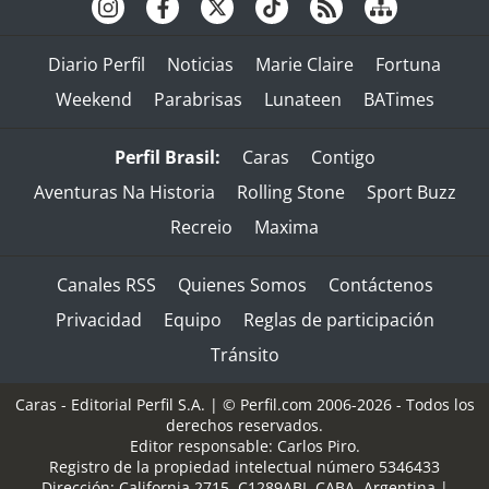
Diario Perfil
Noticias
Marie Claire
Fortuna
Weekend
Parabrisas
Lunateen
BATimes
Perfil Brasil:
Caras
Contigo
Aventuras Na Historia
Rolling Stone
Sport Buzz
Recreio
Maxima
Canales RSS
Quienes Somos
Contáctenos
Privacidad
Equipo
Reglas de participación
Tránsito
Caras - Editorial Perfil S.A.
| © Perfil.com 2006-2026 - Todos los
derechos reservados.
Editor responsable: Carlos Piro.
Registro de la propiedad intelectual número 5346433
Dirección:
California 2715
,
C1289ABI
,
CABA, Argentina
|