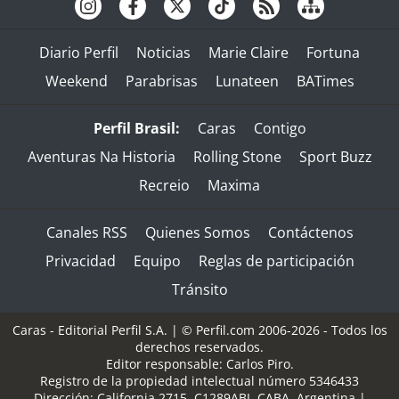
Diario Perfil
Noticias
Marie Claire
Fortuna
Weekend
Parabrisas
Lunateen
BATimes
Perfil Brasil:
Caras
Contigo
Aventuras Na Historia
Rolling Stone
Sport Buzz
Recreio
Maxima
Canales RSS
Quienes Somos
Contáctenos
Privacidad
Equipo
Reglas de participación
Tránsito
Caras - Editorial Perfil S.A.
| © Perfil.com 2006-2026 - Todos los
derechos reservados.
Editor responsable: Carlos Piro.
Registro de la propiedad intelectual número 5346433
Dirección:
California 2715
,
C1289ABI
,
CABA, Argentina
|