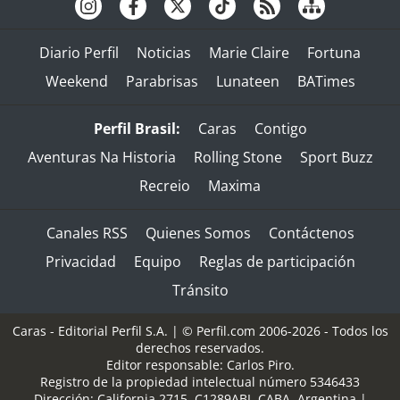
Diario Perfil
Noticias
Marie Claire
Fortuna
Weekend
Parabrisas
Lunateen
BATimes
Perfil Brasil:
Caras
Contigo
Aventuras Na Historia
Rolling Stone
Sport Buzz
Recreio
Maxima
Canales RSS
Quienes Somos
Contáctenos
Privacidad
Equipo
Reglas de participación
Tránsito
Caras - Editorial Perfil S.A.
| © Perfil.com 2006-2026 - Todos los
derechos reservados.
Editor responsable: Carlos Piro.
Registro de la propiedad intelectual número 5346433
Dirección:
California 2715
,
C1289ABI
,
CABA, Argentina
|