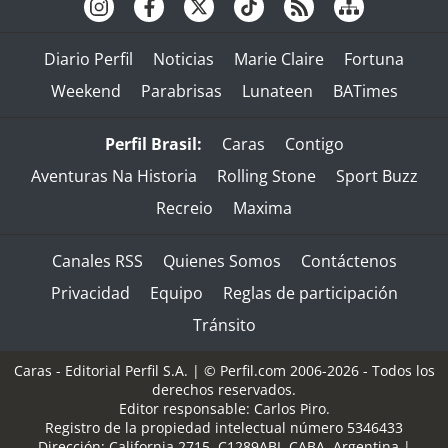
Diario Perfil
Noticias
Marie Claire
Fortuna
Weekend
Parabrisas
Lunateen
BATimes
Perfil Brasil:
Caras
Contigo
Aventuras Na Historia
Rolling Stone
Sport Buzz
Recreio
Maxima
Canales RSS
Quienes Somos
Contáctenos
Privacidad
Equipo
Reglas de participación
Tránsito
Caras - Editorial Perfil S.A.
| © Perfil.com 2006-2026 - Todos los
derechos reservados.
Editor responsable: Carlos Piro.
Registro de la propiedad intelectual número 5346433
Dirección:
California 2715
,
C1289ABI
,
CABA, Argentina
|