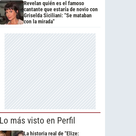
Revelan quién es el famoso
cantante que estaría de novio con
Griselda Siciliani: "Se mataban
con la mirada"
Lo más visto en Perfil
La historia real de "Elize: