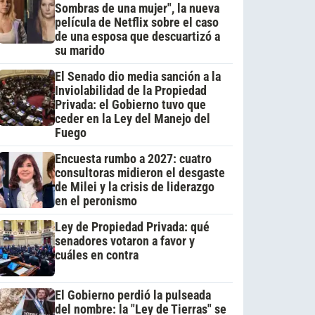
Sombras de una mujer", la nueva
película de Netflix sobre el caso
de una esposa que descuartizó a
su marido
El Senado dio media sanción a la
Inviolabilidad de la Propiedad
Privada: el Gobierno tuvo que
ceder en la Ley del Manejo del
Fuego
Encuesta rumbo a 2027: cuatro
consultoras midieron el desgaste
de Milei y la crisis de liderazgo
en el peronismo
Ley de Propiedad Privada: qué
senadores votaron a favor y
cuáles en contra
El Gobierno perdió la pulseada
del nombre: la "Ley de Tierras" se