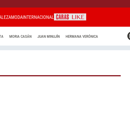
ALEZA
MODA
INTERNACIONAL
CARAS MIAMI
TA
MORIA CASÁN
JUAN MINUJÍN
HERMANA VERÓNICA
CARAS BRASIL
CARAS URUGUAY