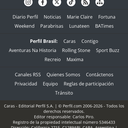
Diario Perfil
Noticias
Marie Claire
Fortuna
Weekend
Parabrisas
Lunateen
BATimes
Perfil Brasil:
Caras
Contigo
Aventuras Na Historia
Rolling Stone
Sport Buzz
Recreio
Maxima
Canales RSS
Quienes Somos
Contáctenos
Privacidad
Equipo
Reglas de participación
Tránsito
Caras - Editorial Perfil S.A.
| © Perfil.com 2006-2026 - Todos los
derechos reservados.
Editor responsable: Carlos Piro.
Registro de la propiedad intelectual número 5346433
Dirección:
California 2715
,
C1289ABI
,
CABA, Argentina
|