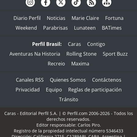
Diario Perfil
Noticias
Marie Claire
Fortuna
Weekend
Parabrisas
Lunateen
BATimes
Perfil Brasil:
Caras
Contigo
Aventuras Na Historia
Rolling Stone
Sport Buzz
Recreio
Maxima
Canales RSS
Quienes Somos
Contáctenos
Privacidad
Equipo
Reglas de participación
Tránsito
Caras - Editorial Perfil S.A.
| © Perfil.com 2006-2026 - Todos los
derechos reservados.
Editor responsable: Carlos Piro.
Registro de la propiedad intelectual número 5346433
Dirección:
California 2715
,
C1289ABI
,
CABA, Argentina
|