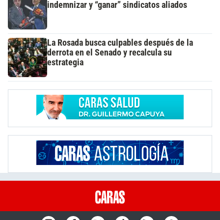
indemnizar y “ganar” sindicatos aliados
La Rosada busca culpables después de la
derrota en el Senado y recalcula su
estrategia