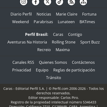
Diario Perfil
Noticias
Marie Claire
Fortuna
Weekend
Parabrisas
Lunateen
BATimes
Perfil Brasil:
Caras
Contigo
Aventuras Na Historia
Rolling Stone
Sport Buzz
Recreio
Maxima
Canales RSS
Quienes Somos
Contáctenos
Privacidad
Equipo
Reglas de participación
Tránsito
Caras - Editorial Perfil S.A.
| © Perfil.com 2006-2026 - Todos los
derechos reservados.
Editor responsable: Carlos Piro.
Registro de la propiedad intelectual número 5346433
Dirección:
California 2715
,
C1289ABI
,
CABA, Argentina
|