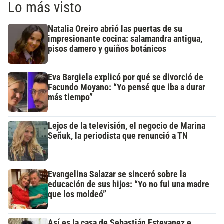
Lo más visto
Natalia Oreiro abrió las puertas de su
impresionante cocina: salamandra antigua,
pisos damero y guiños botánicos
Eva Bargiela explicó por qué se divorció de
Facundo Moyano: “Yo pensé que iba a durar
más tiempo”
Lejos de la televisión, el negocio de Marina
Señuk, la periodista que renunció a TN
Evangelina Salazar se sinceró sobre la
educación de sus hijos: “Yo no fui una madre
que los moldeó”
Así es la casa de Sebastián Estevanez e