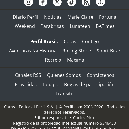
Diario Perfil
Noticias
Marie Claire
Fortuna
Weekend
Parabrisas
Lunateen
BATimes
Perfil Brasil:
Caras
Contigo
Aventuras Na Historia
Rolling Stone
Sport Buzz
Recreio
Maxima
Canales RSS
Quienes Somos
Contáctenos
Privacidad
Equipo
Reglas de participación
Tránsito
Caras - Editorial Perfil S.A.
| © Perfil.com 2006-2026 - Todos los
derechos reservados.
Editor responsable: Carlos Piro.
Registro de la propiedad intelectual número 5346433
Dirección:
California 2715
,
C1289ABI
,
CABA, Argentina
|