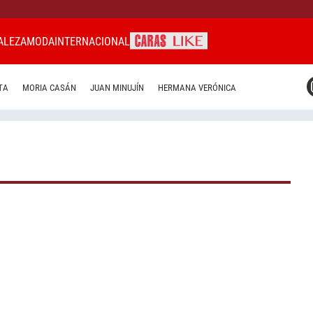
ALEZA
MODA
INTERNACIONAL
CARAS MIAMI
TA
MORIA CASÁN
JUAN MINUJÍN
HERMANA VERÓNICA
CARAS BRASIL
CARAS URUGUAY