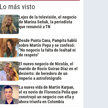
Lo más visto
Lejos de la televisión, el negocio
de Marina Señuk, la periodista
que renunció a TN
Desde Punta Cana, Pampita habló
sobre Martín Pepa y se confesó:
"No negocio la falta de lealtad ni
de respeto"
El nuevo negocio de Nicolás, el
marido de Rocío Guirao Díaz en el
desierto: de heredero de un
imperio a astrofotógrafo
La nueva vida de Martín Karpan,
el ex novio de Florencia Peña que
construyó un negocio con ella y
ahora triunfa en Colombia