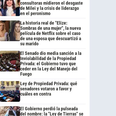
consultoras midieron el desgaste
de Milei y la crisis de liderazgo
en el peronismo
La historia real de "Elize:
Sombras de una mujer", la nueva
película de Netflix sobre el caso
de una esposa que descuartizó a
su marido
El Senado dio media sanción a la
Inviolabilidad de la Propiedad
Privada: el Gobierno tuvo que
ceder en la Ley del Manejo del
Fuego
Ley de Propiedad Privada: qué
senadores votaron a favor y
cuáles en contra
El Gobierno perdió la pulseada
del nombre: la "Ley de Tierras" se