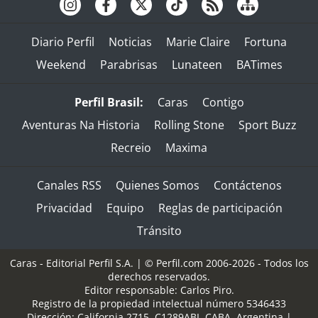
Diario Perfil
Noticias
Marie Claire
Fortuna
Weekend
Parabrisas
Lunateen
BATimes
Perfil Brasil:
Caras
Contigo
Aventuras Na Historia
Rolling Stone
Sport Buzz
Recreio
Maxima
Canales RSS
Quienes Somos
Contáctenos
Privacidad
Equipo
Reglas de participación
Tránsito
Caras - Editorial Perfil S.A.
| © Perfil.com 2006-2026 - Todos los
derechos reservados.
Editor responsable: Carlos Piro.
Registro de la propiedad intelectual número 5346433
Dirección:
California 2715
,
C1289ABI
,
CABA, Argentina
|