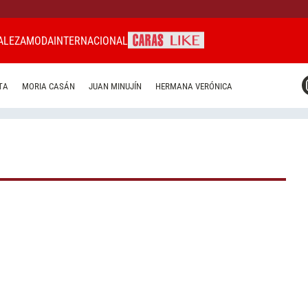
ALEZA
MODA
INTERNACIONAL
CARAS MIAMI
TA
MORIA CASÁN
JUAN MINUJÍN
HERMANA VERÓNICA
CARAS BRASIL
CARAS URUGUAY