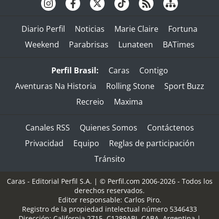
Diario Perfil
Noticias
Marie Claire
Fortuna
Weekend
Parabrisas
Lunateen
BATimes
Perfil Brasil:
Caras
Contigo
Aventuras Na Historia
Rolling Stone
Sport Buzz
Recreio
Maxima
Canales RSS
Quienes Somos
Contáctenos
Privacidad
Equipo
Reglas de participación
Tránsito
Caras - Editorial Perfil S.A.
| © Perfil.com 2006-2026 - Todos los
derechos reservados.
Editor responsable: Carlos Piro.
Registro de la propiedad intelectual número 5346433
Dirección:
California 2715
,
C1289ABI
,
CABA, Argentina
|