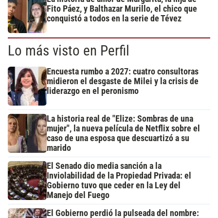
Fito Páez, y Balthazar Murillo, el chico que
conquistó a todos en la serie de Tévez
Lo más visto en Perfil
Encuesta rumbo a 2027: cuatro consultoras
midieron el desgaste de Milei y la crisis de
liderazgo en el peronismo
La historia real de "Elize: Sombras de una
mujer", la nueva película de Netflix sobre el
caso de una esposa que descuartizó a su
marido
El Senado dio media sanción a la
Inviolabilidad de la Propiedad Privada: el
Gobierno tuvo que ceder en la Ley del
Manejo del Fuego
El Gobierno perdió la pulseada del nombre: