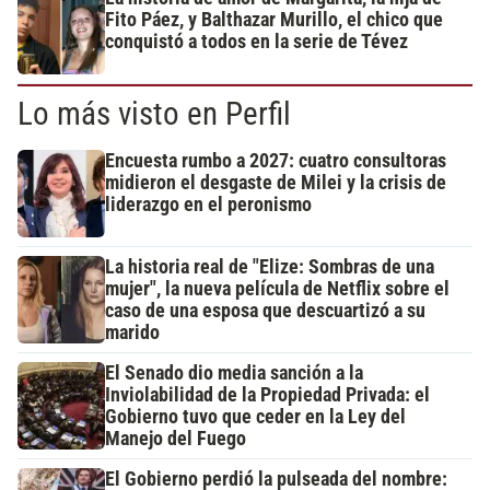
Fito Páez, y Balthazar Murillo, el chico que
conquistó a todos en la serie de Tévez
Lo más visto en Perfil
Encuesta rumbo a 2027: cuatro consultoras
midieron el desgaste de Milei y la crisis de
liderazgo en el peronismo
La historia real de "Elize: Sombras de una
mujer", la nueva película de Netflix sobre el
caso de una esposa que descuartizó a su
marido
El Senado dio media sanción a la
Inviolabilidad de la Propiedad Privada: el
Gobierno tuvo que ceder en la Ley del
Manejo del Fuego
El Gobierno perdió la pulseada del nombre: