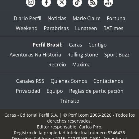
Diario Perfil
Noticias
Marie Claire
Fortuna
Weekend
Parabrisas
Lunateen
BATimes
Perfil Brasil:
Caras
Contigo
Aventuras Na Historia
Rolling Stone
Sport Buzz
Recreio
Maxima
Canales RSS
Quienes Somos
Contáctenos
Privacidad
Equipo
Reglas de participación
Tránsito
Caras - Editorial Perfil S.A.
| © Perfil.com 2006-2026 - Todos los
derechos reservados.
Editor responsable: Carlos Piro.
Registro de la propiedad intelectual número 5346433
Dirección:
California 2715
,
C1289ABI
,
CABA, Argentina
|