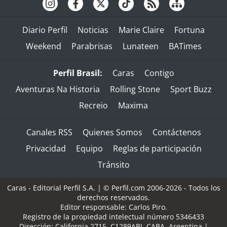
Diario Perfil
Noticias
Marie Claire
Fortuna
Weekend
Parabrisas
Lunateen
BATimes
Perfil Brasil:
Caras
Contigo
Aventuras Na Historia
Rolling Stone
Sport Buzz
Recreio
Maxima
Canales RSS
Quienes Somos
Contáctenos
Privacidad
Equipo
Reglas de participación
Tránsito
Caras - Editorial Perfil S.A.
| © Perfil.com 2006-2026 - Todos los
derechos reservados.
Editor responsable: Carlos Piro.
Registro de la propiedad intelectual número 5346433
Dirección:
California 2715
,
C1289ABI
,
CABA, Argentina
|