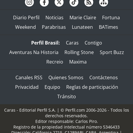
Diario Perfil
Noticias
Marie Claire
Fortuna
Weekend
Parabrisas
Lunateen
BATimes
Perfil Brasil:
Caras
Contigo
Aventuras Na Historia
Rolling Stone
Sport Buzz
Recreio
Maxima
Canales RSS
Quienes Somos
Contáctenos
Privacidad
Equipo
Reglas de participación
Tránsito
Caras - Editorial Perfil S.A.
| © Perfil.com 2006-2026 - Todos los
derechos reservados.
Editor responsable: Carlos Piro.
Registro de la propiedad intelectual número 5346433
Dirección:
California 2715
,
C1289ABI
,
CABA, Argentina
|