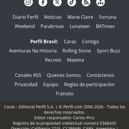
Diario Perfil
Noticias
Marie Claire
Fortuna
Weekend
Parabrisas
Lunateen
BATimes
Perfil Brasil:
Caras
Contigo
Aventuras Na Historia
Rolling Stone
Sport Buzz
Recreio
Maxima
Canales RSS
Quienes Somos
Contáctenos
Privacidad
Equipo
Reglas de participación
Tránsito
Caras - Editorial Perfil S.A.
| © Perfil.com 2006-2026 - Todos los
derechos reservados.
Editor responsable: Carlos Piro.
Registro de la propiedad intelectual número 5346433
Dirección:
California 2715
,
C1289ABI
,
CABA, Argentina
|