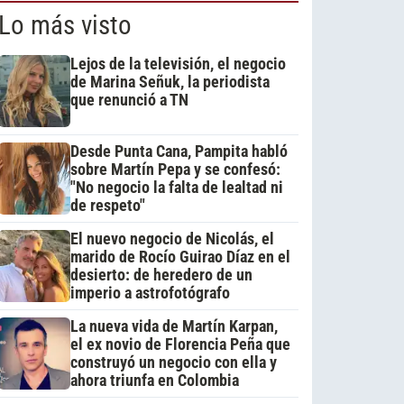
Lo más visto
Lejos de la televisión, el negocio
de Marina Señuk, la periodista
que renunció a TN
Desde Punta Cana, Pampita habló
sobre Martín Pepa y se confesó:
"No negocio la falta de lealtad ni
de respeto"
El nuevo negocio de Nicolás, el
marido de Rocío Guirao Díaz en el
desierto: de heredero de un
imperio a astrofotógrafo
La nueva vida de Martín Karpan,
el ex novio de Florencia Peña que
construyó un negocio con ella y
ahora triunfa en Colombia