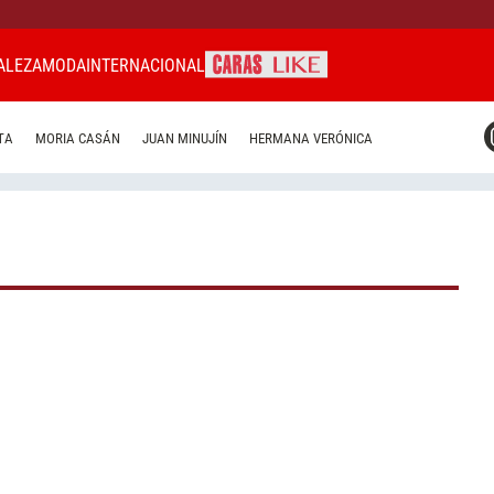
ALEZA
MODA
INTERNACIONAL
CARAS MIAMI
TA
MORIA CASÁN
JUAN MINUJÍN
HERMANA VERÓNICA
CARAS BRASIL
CARAS URUGUAY