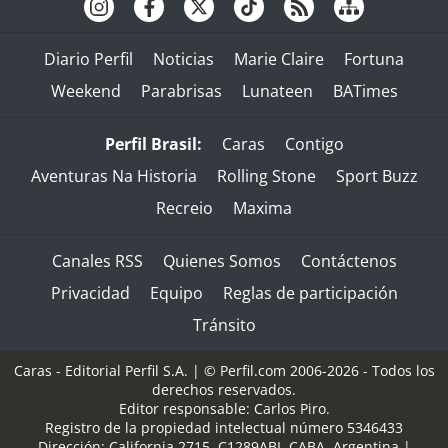
Diario Perfil
Noticias
Marie Claire
Fortuna
Weekend
Parabrisas
Lunateen
BATimes
Perfil Brasil:
Caras
Contigo
Aventuras Na Historia
Rolling Stone
Sport Buzz
Recreio
Maxima
Canales RSS
Quienes Somos
Contáctenos
Privacidad
Equipo
Reglas de participación
Tránsito
Caras - Editorial Perfil S.A.
| © Perfil.com 2006-2026 - Todos los
derechos reservados.
Editor responsable: Carlos Piro.
Registro de la propiedad intelectual número 5346433
Dirección:
California 2715
,
C1289ABI
,
CABA, Argentina
|