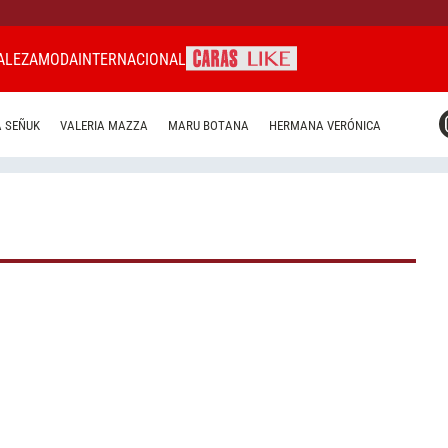
ALEZA
MODA
INTERNACIONAL
CARAS MIAMI
 SEÑUK
VALERIA MAZZA
MARU BOTANA
HERMANA VERÓNICA
CARAS BRASIL
CARAS URUGUAY