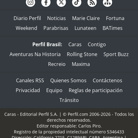
Diario Perfil
Noticias
Marie Claire
Fortuna
Weekend
Parabrisas
Lunateen
BATimes
Perfil Brasil:
Caras
Contigo
Aventuras Na Historia
Rolling Stone
Sport Buzz
Recreio
Maxima
Canales RSS
Quienes Somos
Contáctenos
Privacidad
Equipo
Reglas de participación
Tránsito
Caras - Editorial Perfil S.A.
| © Perfil.com 2006-2026 - Todos los
derechos reservados.
Editor responsable: Carlos Piro.
Registro de la propiedad intelectual número 5346433
Dirección:
California 2715
,
C1289ABI
,
CABA, Argentina
|