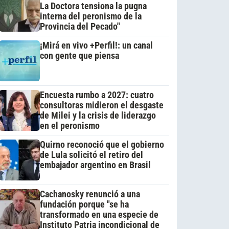
La Doctora tensiona la pugna
interna del peronismo de la
Provincia del Pecado"
¡Mirá en vivo +Perfil!: un canal
con gente que piensa
Encuesta rumbo a 2027: cuatro
consultoras midieron el desgaste
de Milei y la crisis de liderazgo
en el peronismo
Quirno reconoció que el gobierno
de Lula solicitó el retiro del
embajador argentino en Brasil
Cachanosky renunció a una
fundación porque "se ha
transformado en una especie de
Instituto Patria incondicional de