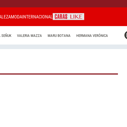
ALEZA
MODA
INTERNACIONAL
CARAS MIAMI
 SEÑUK
VALERIA MAZZA
MARU BOTANA
HERMANA VERÓNICA
CARAS BRASIL
CARAS URUGUAY