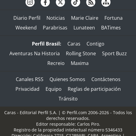
Diario Perfil
Noticias
Marie Claire
Fortuna
Weekend
Parabrisas
Lunateen
BATimes
Perfil Brasil:
Caras
Contigo
Aventuras Na Historia
Rolling Stone
Sport Buzz
Recreio
Maxima
Canales RSS
Quienes Somos
Contáctenos
Privacidad
Equipo
Reglas de participación
Tránsito
Caras - Editorial Perfil S.A.
| © Perfil.com 2006-2026 - Todos los
derechos reservados.
Editor responsable: Carlos Piro.
Registro de la propiedad intelectual número 5346433
Dirección:
California 2715
,
C1289ABI
,
CABA, Argentina
|