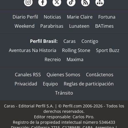
Diario Perfil
Noticias
Marie Claire
Fortuna
Weekend
Parabrisas
Lunateen
BATimes
Perfil Brasil:
Caras
Contigo
Aventuras Na Historia
Rolling Stone
Sport Buzz
Recreio
Maxima
Canales RSS
Quienes Somos
Contáctenos
Privacidad
Equipo
Reglas de participación
Tránsito
Caras - Editorial Perfil S.A.
| © Perfil.com 2006-2026 - Todos los
derechos reservados.
Editor responsable: Carlos Piro.
Registro de la propiedad intelectual número 5346433
Dirección:
California 2715
,
C1289ABI
,
CABA, Argentina
|