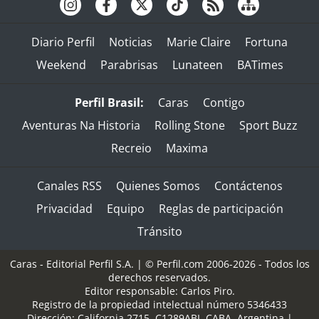
Diario Perfil
Noticias
Marie Claire
Fortuna
Weekend
Parabrisas
Lunateen
BATimes
Perfil Brasil:
Caras
Contigo
Aventuras Na Historia
Rolling Stone
Sport Buzz
Recreio
Maxima
Canales RSS
Quienes Somos
Contáctenos
Privacidad
Equipo
Reglas de participación
Tránsito
Caras - Editorial Perfil S.A.
| © Perfil.com 2006-2026 - Todos los
derechos reservados.
Editor responsable: Carlos Piro.
Registro de la propiedad intelectual número 5346433
Dirección:
California 2715
,
C1289ABI
,
CABA, Argentina
|