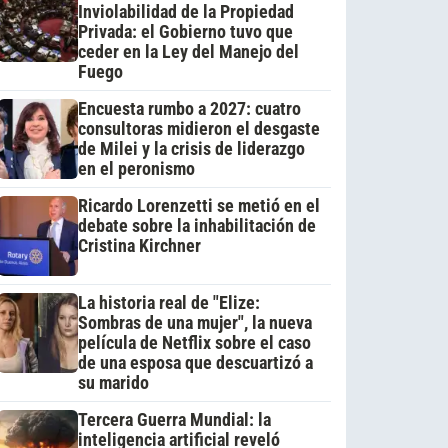
Inviolabilidad de la Propiedad
Privada: el Gobierno tuvo que
ceder en la Ley del Manejo del
Fuego
Encuesta rumbo a 2027: cuatro
consultoras midieron el desgaste
de Milei y la crisis de liderazgo
en el peronismo
Ricardo Lorenzetti se metió en el
debate sobre la inhabilitación de
Cristina Kirchner
La historia real de "Elize:
Sombras de una mujer", la nueva
película de Netflix sobre el caso
de una esposa que descuartizó a
su marido
Tercera Guerra Mundial: la
inteligencia artificial reveló