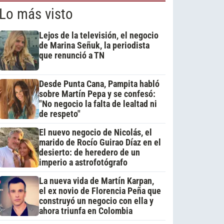
Lo más visto
Lejos de la televisión, el negocio
de Marina Señuk, la periodista
que renunció a TN
Desde Punta Cana, Pampita habló
sobre Martín Pepa y se confesó:
"No negocio la falta de lealtad ni
de respeto"
El nuevo negocio de Nicolás, el
marido de Rocío Guirao Díaz en el
desierto: de heredero de un
imperio a astrofotógrafo
La nueva vida de Martín Karpan,
el ex novio de Florencia Peña que
construyó un negocio con ella y
ahora triunfa en Colombia