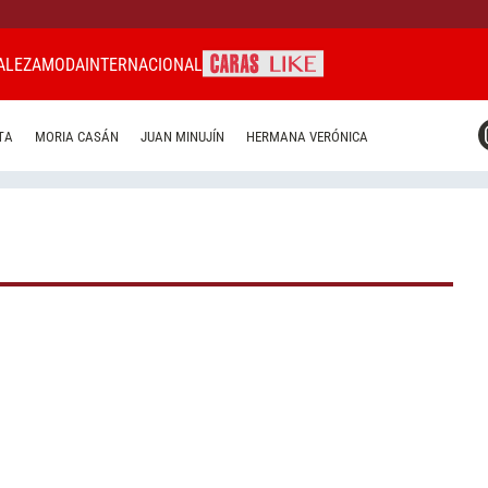
ALEZA
MODA
INTERNACIONAL
CARAS MIAMI
TA
MORIA CASÁN
JUAN MINUJÍN
HERMANA VERÓNICA
CARAS BRASIL
CARAS URUGUAY