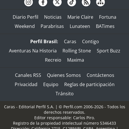
Diario Perfil
Noticias
Marie Claire
Fortuna
Weekend
Parabrisas
Lunateen
BATimes
Perfil Brasil:
Caras
Contigo
Aventuras Na Historia
Rolling Stone
Sport Buzz
Recreio
Maxima
Canales RSS
Quienes Somos
Contáctenos
Privacidad
Equipo
Reglas de participación
Tránsito
Caras - Editorial Perfil S.A.
| © Perfil.com 2006-2026 - Todos los
derechos reservados.
Editor responsable: Carlos Piro.
Registro de la propiedad intelectual número 5346433
Dirección:
California 2715
,
C1289ABI
,
CABA, Argentina
|