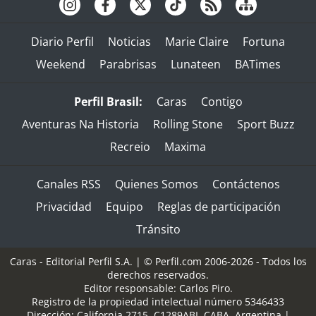
Diario Perfil
Noticias
Marie Claire
Fortuna
Weekend
Parabrisas
Lunateen
BATimes
Perfil Brasil:
Caras
Contigo
Aventuras Na Historia
Rolling Stone
Sport Buzz
Recreio
Maxima
Canales RSS
Quienes Somos
Contáctenos
Privacidad
Equipo
Reglas de participación
Tránsito
Caras - Editorial Perfil S.A.
| © Perfil.com 2006-2026 - Todos los
derechos reservados.
Editor responsable: Carlos Piro.
Registro de la propiedad intelectual número 5346433
Dirección:
California 2715
,
C1289ABI
,
CABA, Argentina
|