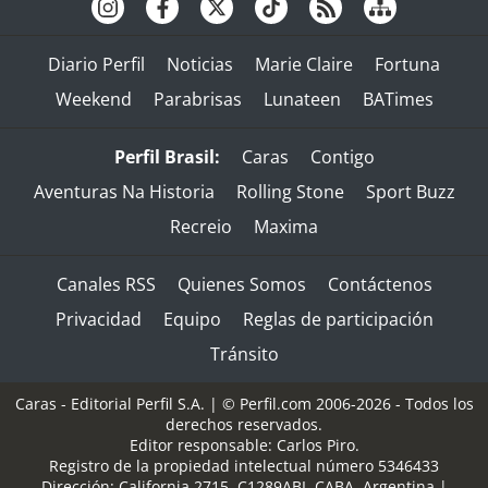
Diario Perfil
Noticias
Marie Claire
Fortuna
Weekend
Parabrisas
Lunateen
BATimes
Perfil Brasil:
Caras
Contigo
Aventuras Na Historia
Rolling Stone
Sport Buzz
Recreio
Maxima
Canales RSS
Quienes Somos
Contáctenos
Privacidad
Equipo
Reglas de participación
Tránsito
Caras - Editorial Perfil S.A.
| © Perfil.com 2006-2026 - Todos los
derechos reservados.
Editor responsable: Carlos Piro.
Registro de la propiedad intelectual número 5346433
Dirección:
California 2715
,
C1289ABI
,
CABA, Argentina
|