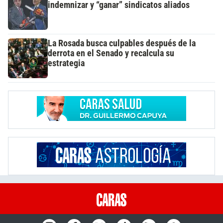
indemnizar y “ganar” sindicatos aliados
La Rosada busca culpables después de la
derrota en el Senado y recalcula su
estrategia