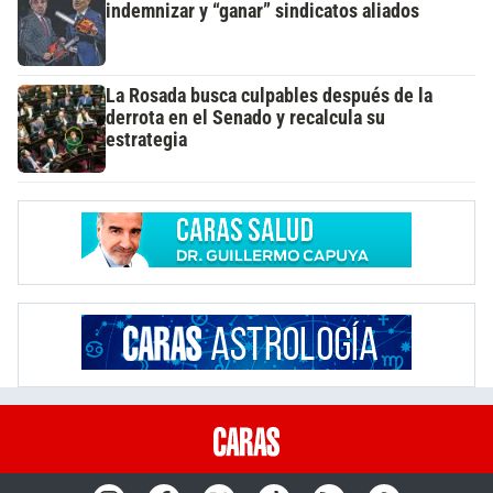
indemnizar y “ganar” sindicatos aliados
La Rosada busca culpables después de la
derrota en el Senado y recalcula su
estrategia