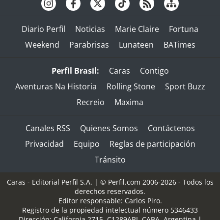
Diario Perfil
Noticias
Marie Claire
Fortuna
Weekend
Parabrisas
Lunateen
BATimes
Perfil Brasil:
Caras
Contigo
Aventuras Na Historia
Rolling Stone
Sport Buzz
Recreio
Maxima
Canales RSS
Quienes Somos
Contáctenos
Privacidad
Equipo
Reglas de participación
Tránsito
Caras - Editorial Perfil S.A.
| © Perfil.com 2006-2026 - Todos los
derechos reservados.
Editor responsable: Carlos Piro.
Registro de la propiedad intelectual número 5346433
Dirección:
California 2715
,
C1289ABI
,
CABA, Argentina
|