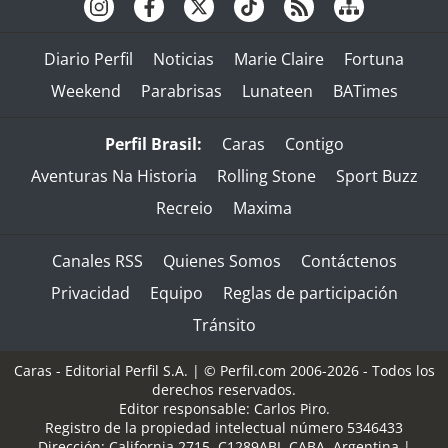
Diario Perfil
Noticias
Marie Claire
Fortuna
Weekend
Parabrisas
Lunateen
BATimes
Perfil Brasil:
Caras
Contigo
Aventuras Na Historia
Rolling Stone
Sport Buzz
Recreio
Maxima
Canales RSS
Quienes Somos
Contáctenos
Privacidad
Equipo
Reglas de participación
Tránsito
Caras - Editorial Perfil S.A.
| © Perfil.com 2006-2026 - Todos los
derechos reservados.
Editor responsable: Carlos Piro.
Registro de la propiedad intelectual número 5346433
Dirección:
California 2715
,
C1289ABI
,
CABA, Argentina
|