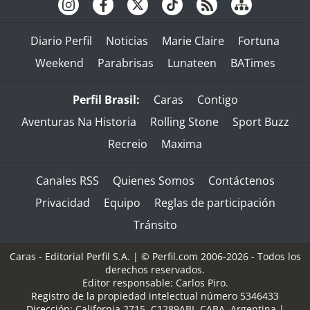
Diario Perfil
Noticias
Marie Claire
Fortuna
Weekend
Parabrisas
Lunateen
BATimes
Perfil Brasil:
Caras
Contigo
Aventuras Na Historia
Rolling Stone
Sport Buzz
Recreio
Maxima
Canales RSS
Quienes Somos
Contáctenos
Privacidad
Equipo
Reglas de participación
Tránsito
Caras - Editorial Perfil S.A.
| © Perfil.com 2006-2026 - Todos los
derechos reservados.
Editor responsable: Carlos Piro.
Registro de la propiedad intelectual número 5346433
Dirección:
California 2715
,
C1289ABI
,
CABA, Argentina
|