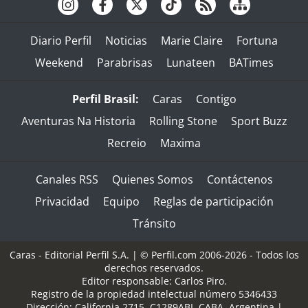
Diario Perfil
Noticias
Marie Claire
Fortuna
Weekend
Parabrisas
Lunateen
BATimes
Perfil Brasil:
Caras
Contigo
Aventuras Na Historia
Rolling Stone
Sport Buzz
Recreio
Maxima
Canales RSS
Quienes Somos
Contáctenos
Privacidad
Equipo
Reglas de participación
Tránsito
Caras - Editorial Perfil S.A.
| © Perfil.com 2006-2026 - Todos los
derechos reservados.
Editor responsable: Carlos Piro.
Registro de la propiedad intelectual número 5346433
Dirección:
California 2715
,
C1289ABI
,
CABA, Argentina
|