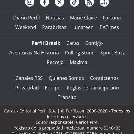
Diario Perfil
Noticias
Marie Claire
Fortuna
Weekend
Parabrisas
Lunateen
BATimes
Perfil Brasil:
Caras
Contigo
Aventuras Na Historia
Rolling Stone
Sport Buzz
Recreio
Maxima
Canales RSS
Quienes Somos
Contáctenos
Privacidad
Equipo
Reglas de participación
Tránsito
Caras - Editorial Perfil S.A.
| © Perfil.com 2006-2026 - Todos los
derechos reservados.
Editor responsable: Carlos Piro.
Registro de la propiedad intelectual número 5346433
Dirección:
California 2715
,
C1289ABI
,
CABA, Argentina
|