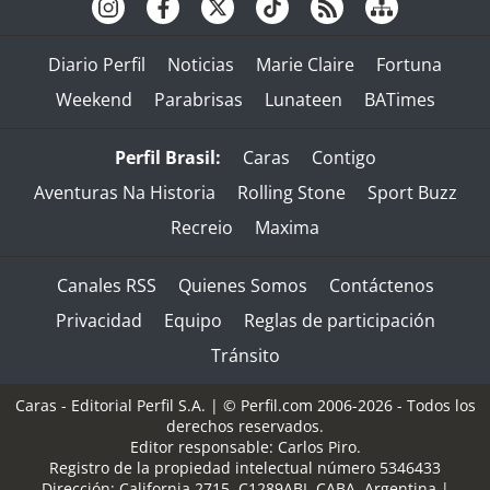
Diario Perfil
Noticias
Marie Claire
Fortuna
Weekend
Parabrisas
Lunateen
BATimes
Perfil Brasil:
Caras
Contigo
Aventuras Na Historia
Rolling Stone
Sport Buzz
Recreio
Maxima
Canales RSS
Quienes Somos
Contáctenos
Privacidad
Equipo
Reglas de participación
Tránsito
Caras - Editorial Perfil S.A.
| © Perfil.com 2006-2026 - Todos los
derechos reservados.
Editor responsable: Carlos Piro.
Registro de la propiedad intelectual número 5346433
Dirección:
California 2715
,
C1289ABI
,
CABA, Argentina
|