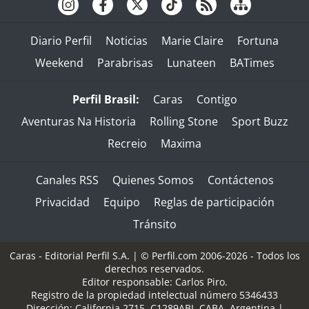
Diario Perfil
Noticias
Marie Claire
Fortuna
Weekend
Parabrisas
Lunateen
BATimes
Perfil Brasil:
Caras
Contigo
Aventuras Na Historia
Rolling Stone
Sport Buzz
Recreio
Maxima
Canales RSS
Quienes Somos
Contáctenos
Privacidad
Equipo
Reglas de participación
Tránsito
Caras - Editorial Perfil S.A.
| © Perfil.com 2006-2026 - Todos los
derechos reservados.
Editor responsable: Carlos Piro.
Registro de la propiedad intelectual número 5346433
Dirección:
California 2715
,
C1289ABI
,
CABA, Argentina
|