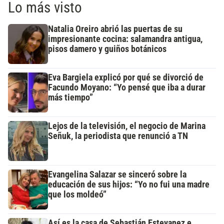
Lo más visto
Natalia Oreiro abrió las puertas de su
impresionante cocina: salamandra antigua,
pisos damero y guiños botánicos
Eva Bargiela explicó por qué se divorció de
Facundo Moyano: “Yo pensé que iba a durar
más tiempo”
Lejos de la televisión, el negocio de Marina
Señuk, la periodista que renunció a TN
Evangelina Salazar se sinceró sobre la
educación de sus hijos: “Yo no fui una madre
que los moldeó”
Así es la casa de Sebastián Estevanez e