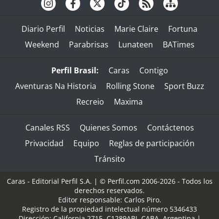
Diario Perfil
Noticias
Marie Claire
Fortuna
Weekend
Parabrisas
Lunateen
BATimes
Perfil Brasil:
Caras
Contigo
Aventuras Na Historia
Rolling Stone
Sport Buzz
Recreio
Maxima
Canales RSS
Quienes Somos
Contáctenos
Privacidad
Equipo
Reglas de participación
Tránsito
Caras - Editorial Perfil S.A.
| © Perfil.com 2006-2026 - Todos los
derechos reservados.
Editor responsable: Carlos Piro.
Registro de la propiedad intelectual número 5346433
Dirección:
California 2715
,
C1289ABI
,
CABA, Argentina
|