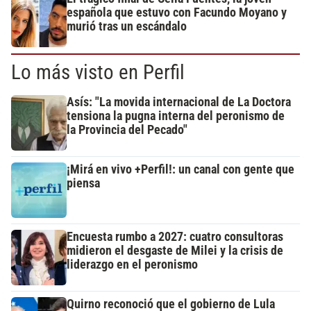
española que estuvo con Facundo Moyano y
murió tras un escándalo
Lo más visto en Perfil
Asís: "La movida internacional de La Doctora
tensiona la pugna interna del peronismo de
la Provincia del Pecado"
¡Mirá en vivo +Perfil!: un canal con gente que
piensa
Encuesta rumbo a 2027: cuatro consultoras
midieron el desgaste de Milei y la crisis de
liderazgo en el peronismo
Quirno reconoció que el gobierno de Lula