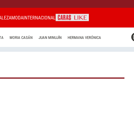
ALEZA
MODA
INTERNACIONAL
CARAS MIAMI
TA
MORIA CASÁN
JUAN MINUJÍN
HERMANA VERÓNICA
CARAS BRASIL
CARAS URUGUAY