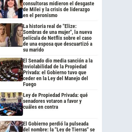
consultoras midieron el desgaste
de Milei y la crisis de liderazgo
en el peronismo
La historia real de "Elize:
Sombras de una mujer", la nueva
película de Netflix sobre el caso
de una esposa que descuartizó a
su marido
El Senado dio media sanción a la
Inviolabilidad de la Propiedad
Privada: el Gobierno tuvo que
ceder en la Ley del Manejo del
Fuego
Ley de Propiedad Privada: qué
senadores votaron a favor y
cuáles en contra
El Gobierno perdió la pulseada
del nombre: la "Ley de Tierras" se