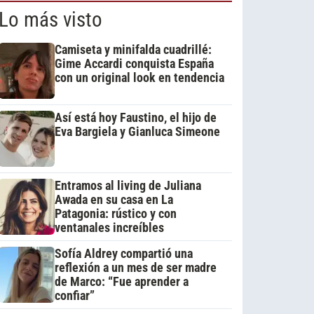
Lo más visto
Camiseta y minifalda cuadrillé:
Gime Accardi conquista España
con un original look en tendencia
Así está hoy Faustino, el hijo de
Eva Bargiela y Gianluca Simeone
Entramos al living de Juliana
Awada en su casa en La
Patagonia: rústico y con
ventanales increíbles
Sofía Aldrey compartió una
reflexión a un mes de ser madre
de Marco: “Fue aprender a
confiar”