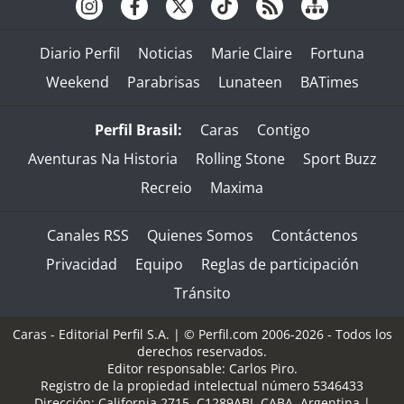
Diario Perfil
Noticias
Marie Claire
Fortuna
Weekend
Parabrisas
Lunateen
BATimes
Perfil Brasil:
Caras
Contigo
Aventuras Na Historia
Rolling Stone
Sport Buzz
Recreio
Maxima
Canales RSS
Quienes Somos
Contáctenos
Privacidad
Equipo
Reglas de participación
Tránsito
Caras - Editorial Perfil S.A.
| © Perfil.com 2006-2026 - Todos los
derechos reservados.
Editor responsable: Carlos Piro.
Registro de la propiedad intelectual número 5346433
Dirección:
California 2715
,
C1289ABI
,
CABA, Argentina
|