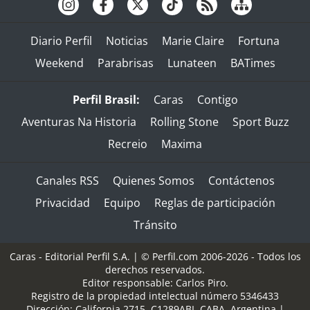
Diario Perfil
Noticias
Marie Claire
Fortuna
Weekend
Parabrisas
Lunateen
BATimes
Perfil Brasil:
Caras
Contigo
Aventuras Na Historia
Rolling Stone
Sport Buzz
Recreio
Maxima
Canales RSS
Quienes Somos
Contáctenos
Privacidad
Equipo
Reglas de participación
Tránsito
Caras - Editorial Perfil S.A.
| © Perfil.com 2006-2026 - Todos los
derechos reservados.
Editor responsable: Carlos Piro.
Registro de la propiedad intelectual número 5346433
Dirección:
California 2715
,
C1289ABI
,
CABA, Argentina
|