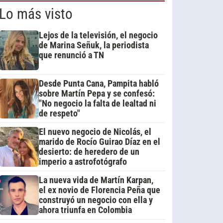
Lo más visto
Lejos de la televisión, el negocio
de Marina Señuk, la periodista
que renunció a TN
Desde Punta Cana, Pampita habló
sobre Martín Pepa y se confesó:
"No negocio la falta de lealtad ni
de respeto"
El nuevo negocio de Nicolás, el
marido de Rocío Guirao Díaz en el
desierto: de heredero de un
imperio a astrofotógrafo
La nueva vida de Martín Karpan,
el ex novio de Florencia Peña que
construyó un negocio con ella y
ahora triunfa en Colombia