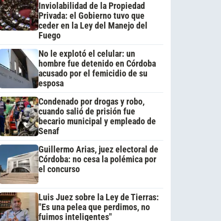
Inviolabilidad de la Propiedad
Privada: el Gobierno tuvo que
ceder en la Ley del Manejo del
Fuego
No le explotó el celular: un
hombre fue detenido en Córdoba
acusado por el femicidio de su
esposa
Condenado por drogas y robo,
cuando salió de prisión fue
becario municipal y empleado de
Senaf
Guillermo Arias, juez electoral de
Córdoba: no cesa la polémica por
el concurso
Luis Juez sobre la Ley de Tierras:
"Es una pelea que perdimos, no
fuimos inteligentes"