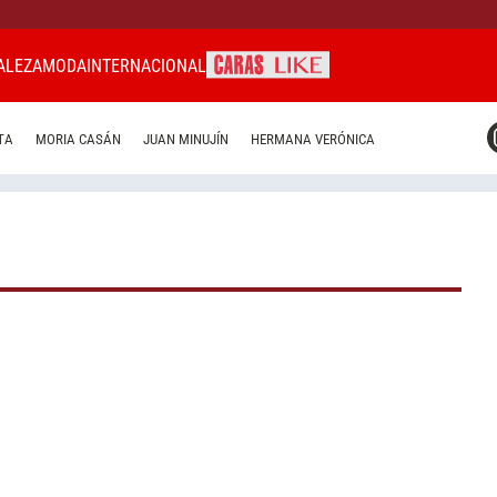
ALEZA
MODA
INTERNACIONAL
CARAS MIAMI
TA
MORIA CASÁN
JUAN MINUJÍN
HERMANA VERÓNICA
CARAS BRASIL
CARAS URUGUAY